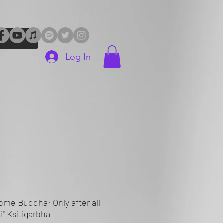
Log In
)
come Buddha; Only after all
i" Ksitigarbha