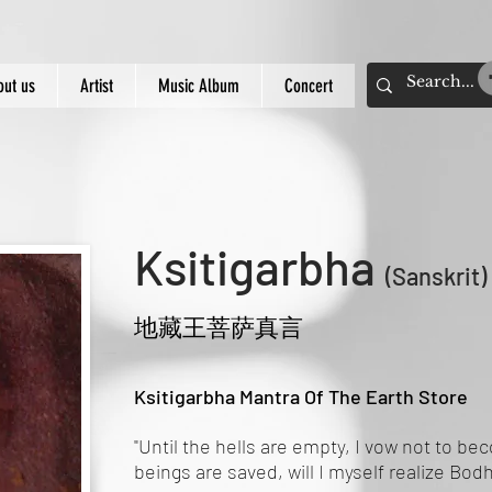
out us
Artist
Music Album
Concert
Ksitigarbha
(Sanskrit
地藏王菩萨真言
Ksitigarbha Mantra Of The Earth Store
"Until the hells are empty, I vow not to be
beings are saved, will I myself realize Bodh