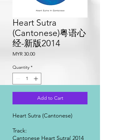
Heart Sutra
(Cantonese)粤语心
经-新版2014
Price
MYR 30.00
Quantity
*
Add to Cart
Heart Sutra (Cantonese)
Track:
Cantonese Heart Sutra( 2014