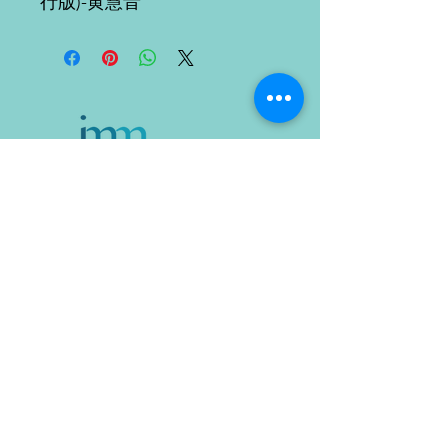
行版)-黄慧
音
Company address:
18-1, Jalan Medan Putra 4,
Medan
Putra Business Centre,
Bandar Sri Menjalara,
52200, Kepong,
Kuala Lumpur, Malaysia
WhatsApp: (+60)
11-1287 9139