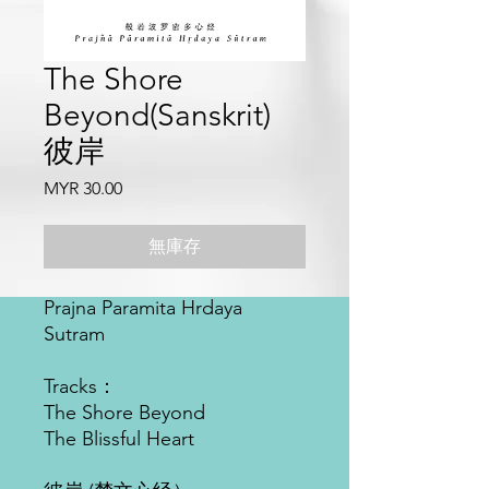
The Shore
Beyond(Sanskrit)
彼岸
價
MYR 30.00
格
無庫存
Prajna Paramita Hrdaya
Sutram
Tracks：
The Shore Beyond
The Blissful Heart