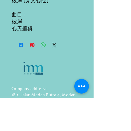
彼岸 (梵文心经）
曲目：
彼岸
心无罜
碍
Company address:
18-1, Jalan Medan Putra 4,
Medan
Putra Business Centre,
Bandar Sri Menjalara,
52200, Kepong,
Kuala Lumpur, Malaysia
WhatsApp: (+60)
11-1287 9139